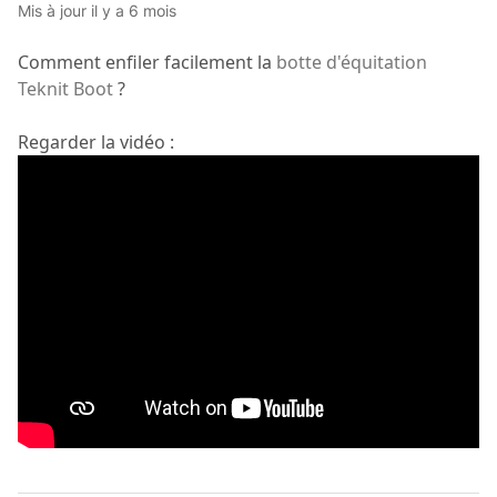
Mis à jour
il y a 6 mois
Comment enfiler facilement la
botte d'équitation
Teknit Boot
?
Regarder la vidéo :